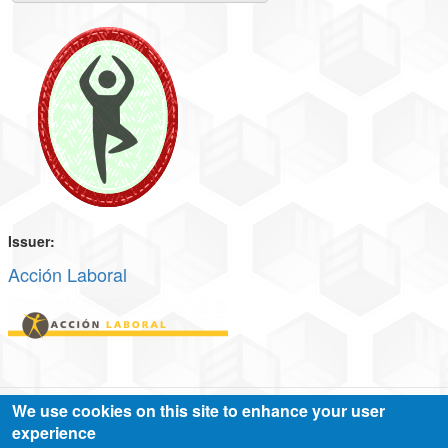
Issuer:
Acción Laboral
We use cookies on this site to enhance your user
experience
Log-in
|
Register